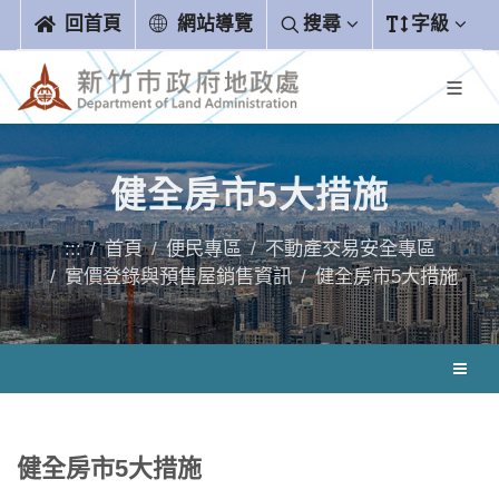
跳到主要內容區塊
回首頁
網站導覽
搜尋
字級
健全房市5大措施
:::
首頁
便民專區
不動產交易安全專區
實價登錄與預售屋銷售資訊
健全房市5大措施
健全房市5大措施