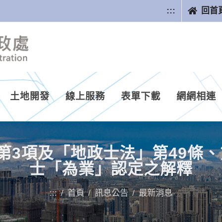
:::
回首
土地開發
線上服務
表單下載
網網相連
第3項及「地政士法」第49條
士「為業」認定之解釋
:::
首頁
訊息公告
最新消息